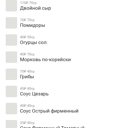
110₽
70гр.
Двойной сыр
70₽
70гр.
Помидоры
40₽
30гр.
Огурцы сол.
40₽
70гр.
Морковь по-корейски
70₽
40гр.
Грибы
45₽
40гр.
Соус Цезарь
40₽
40гр.
Соус Острый фирменный
35₽
40гр.
Соус Фирменный Томатный