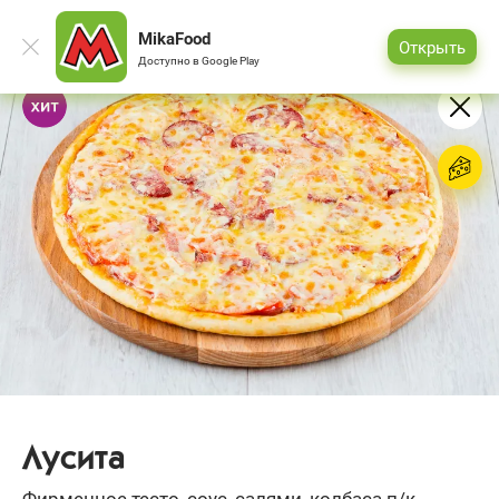
MikaFood
Открыть
Доступно в
Google Play
Лусита
Фирменное тесто, соус, салями, колбаса п/к,