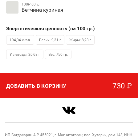
100₽
60гр.
Ветчина куриная
Энергетическая ценность (на 100
гр.
)
194,04 ккал.
Белки: 9,31 г
Жиры: 8,23 г
Углеводы: 20,68 г
Вес:
750
гр.
730
₽
ДОБАВИТЬ В КОРЗИНУ
ИП Багдасарян А.Р 455021, г. Магнитогорск, пос. Хуторки, дом 143, ИНН