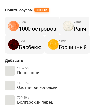
Полить соусом
НОВИНКА
+
80
₽
+
80
₽
1000 островов
Ранч
+
80
₽
+
80
₽
Барбекю
Горчичный
Добавить
120₽
50гр.
Пепперони
150₽
70гр.
Охотничьи колбаски
70₽
40гр.
Болгарский перец