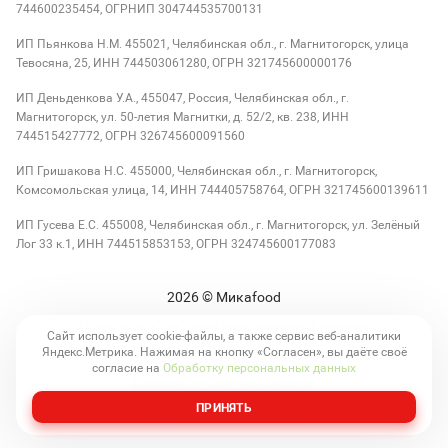
744600235454, ОГРНИП 304744535700131
ИП Пьянкова Н.М. 455021, Челябинская обл., г. Магнитогорск, улица
Тевосяна, 25, ИНН 744503061280, ОГРН 321745600000176
ИП Деньденкова У.А., 455047, Россия, Челябинская обл., г.
Магнитогорск, ул. 50-летия Магнитки, д. 52/2, кв. 238, ИНН
744515427772, ОГРН 326745600091560
ИП Гришакова Н.С. 455000, Челябинская обл., г. Магнитогорск,
Комсомольская улица, 14, ИНН 744405758764, ОГРН 321745600139611
ИП Гусева Е.С. 455008, Челябинская обл., г. Магнитогорск, ул. Зелёный
Лог 33 к.1, ИНН 744515853153, ОГРН 324745600177083
2026
© Микаfood
Политика обработки персональных данных
Сайт использует cookie-файлы, а также сервис веб-аналитики
Яндекс.Метрика. Нажимая на кнопку «Согласен», вы даёте своё
Согласие на обработку персональных данных
согласие на
Обработку персональных данных
Договор публичной оферты
ПРИНЯТЬ
Сделано в kolibri.studio