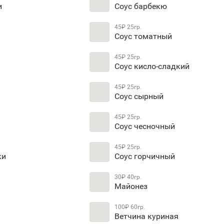
и
Соус барбекю
45₽
25гр.
Соус томатный
45₽
25гр.
Соус кисло-сладкий
45₽
25гр.
Соус сырный
45₽
25гр.
Соус чесночный
45₽
25гр.
ки
Соус горчичный
30₽
40гр.
Майонез
100₽
60гр.
Ветчина куриная