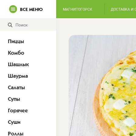
ВСЕ МЕНЮ
МАГНИТОГОРСК
ДОСТАВКА И 
Пиццы
Комбо
Шашлык
Шаурма
Салаты
Супы
Горячее
Суши
Роллы