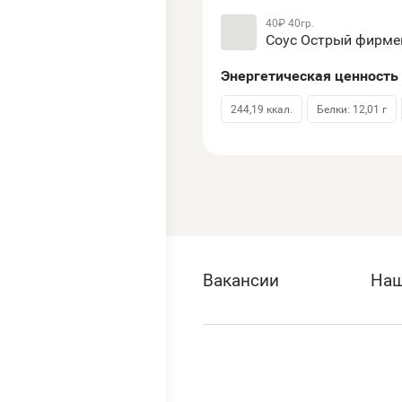
40₽
40гр.
Соус Острый фирм
Энергетическая ценность 
244,19 ккал.
Белки: 12,01 г
Вакансии
Наш