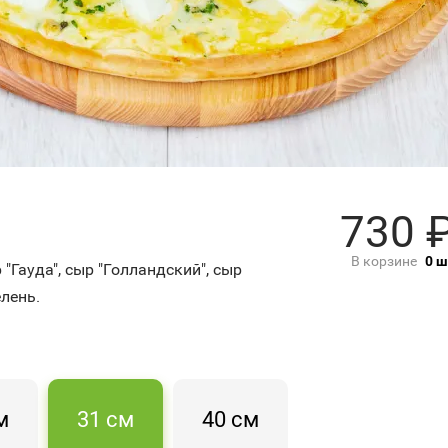
730
В корзине
0
ш
 "Гауда", сыр "Голландский", сыр
елень.
м
31 см
40 см