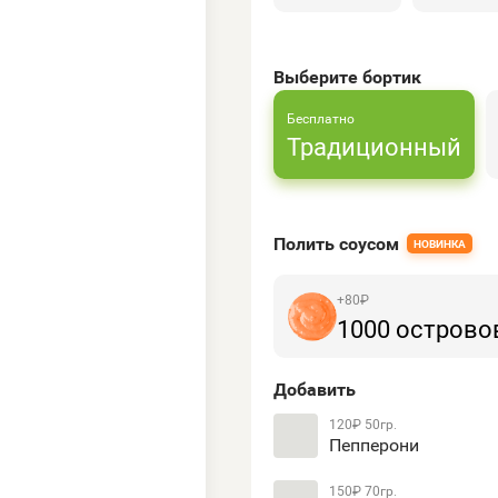
Выберите бортик
Бесплатно
Традиционный
Полить соусом
НОВИНКА
+
80
₽
1000 острово
Добавить
120₽
50гр.
Пепперони
150₽
70гр.