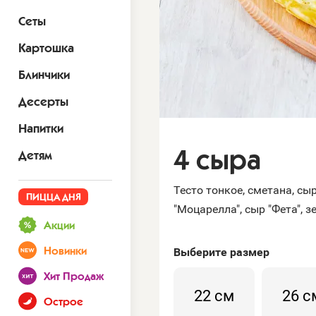
Сеты
Картошка
Блинчики
Десерты
Напитки
4 сыра
Детям
Тесто тонкое, сметана, сыр
ПИЦЦА ДНЯ
"Моцарелла", сыр "Фета", з
Акции
Выберите
размер
Новинки
Хит Продаж
22 см
26 с
Острое