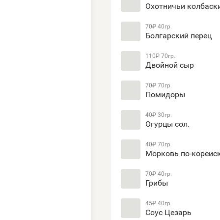
Охотничьи колбаск
70₽
40гр.
Болгарский перец
110₽
70гр.
Двойной сыр
70₽
70гр.
Помидоры
40₽
30гр.
Огурцы сол.
40₽
70гр.
Морковь по-корейс
70₽
40гр.
Грибы
45₽
40гр.
Соус Цезарь