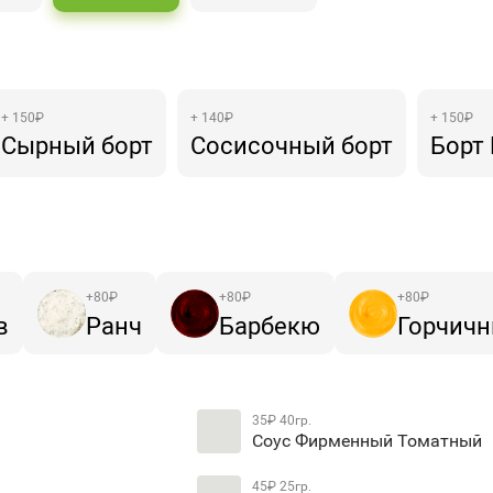
+ 150₽
+ 140₽
+ 150₽
Сырный борт
Сосисочный борт
Борт
+
80
₽
+
80
₽
+
80
₽
в
Ранч
Барбекю
Горчич
35₽
40гр.
Соус Фирменный Томатный
45₽
25гр.