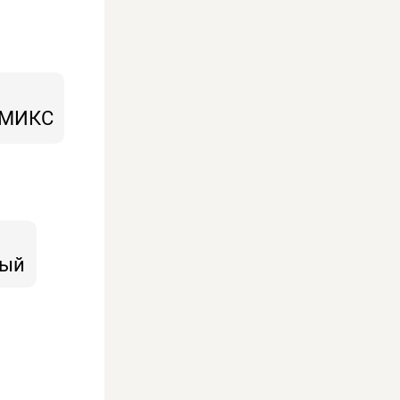
 МИКС
ный