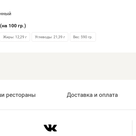
енный
(на 100
гр.
)
Жиры: 12,29 г
Углеводы: 21,39 г
Вес:
590
гр.
и рестораны
Доставка и оплата