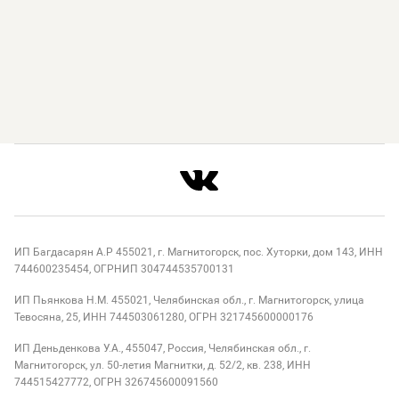
ИП Багдасарян А.Р 455021, г. Магнитогорск, пос. Хуторки, дом 143, ИНН
744600235454, ОГРНИП 304744535700131
ИП Пьянкова Н.М. 455021, Челябинская обл., г. Магнитогорск, улица
Тевосяна, 25, ИНН 744503061280, ОГРН 321745600000176
ИП Деньденкова У.А., 455047, Россия, Челябинская обл., г.
Магнитогорск, ул. 50-летия Магнитки, д. 52/2, кв. 238, ИНН
744515427772, ОГРН 326745600091560