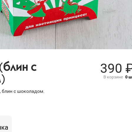
390
(блин с
)
В корзине
0
ш
а, блин с шоколадом.
чка