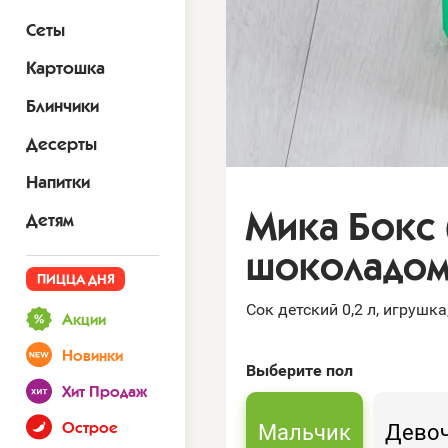
Сеты
Картошка
Блинчики
Десерты
Напитки
Мика Бокс 
Детям
шоколадом
ПИЦЦА ДНЯ
Сок детский 0,2 л, игрушк
Акции
Новинки
Выберите
пол
Хит Продаж
Мальчик
Дево
Острое