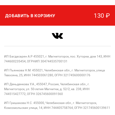
130
₽
ДОБАВИТЬ В КОРЗИНУ
ИП Багдасарян А.Р 455021, г. Магнитогорск, пос. Хуторки, дом 143, ИНН
744600235454, ОГРНИП 304744535700131
ИП Пьянкова Н.М. 455021, Челябинская обл., г. Магнитогорск, улица
Тевосяна, 25, ИНН 744503061280, ОГРН 321745600000176
ИП Деньденкова У.А., 455047, Россия, Челябинская обл., г.
Магнитогорск, ул. 50-летия Магнитки, д. 52/2, кв. 238, ИНН
744515427772, ОГРН 326745600091560
ИП Гришакова Н.С. 455000, Челябинская обл., г. Магнитогорск,
Комсомольская улица, 14, ИНН 744405758764, ОГРН 321745600139611