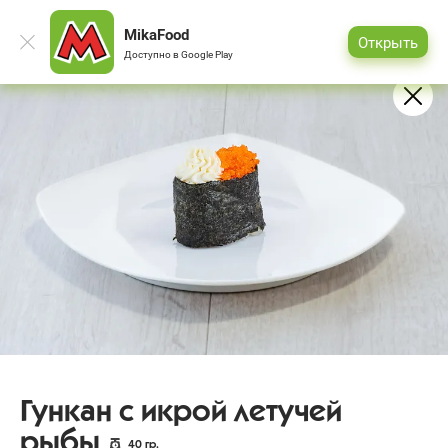
MikaFood
Открыть
Доступно в
Google Play
Гункан с икрой летучей
рыбы
40
гр.