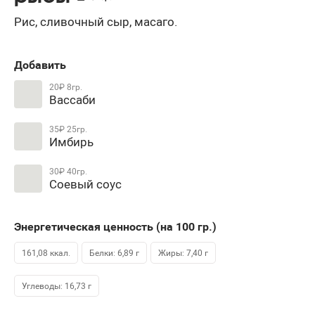
Рис, сливочный сыр, масаго.
Добавить
20₽
8гр.
Вассаби
35₽
25гр.
Имбирь
30₽
40гр.
Соевый соус
Энергетическая ценность (на 100
гр.
)
161,08 ккал.
Белки: 6,89 г
Жиры: 7,40 г
Углеводы: 16,73 г