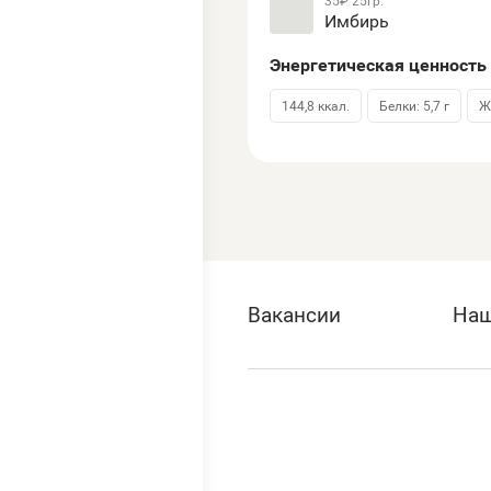
35₽
25гр.
Имбирь
Энергетическая ценность 
144,8 ккал.
Белки: 5,7 г
Ж
Вакансии
Наш