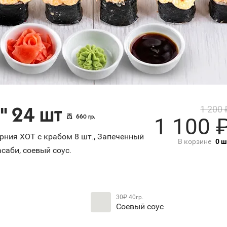
1 200
" 24 шт
1 100
660
гр.
орния ХОТ с крабом 8 шт., Запеченный
В корзине
0
ш
асаби, соевый соус.
30₽
40гр.
Соевый соус