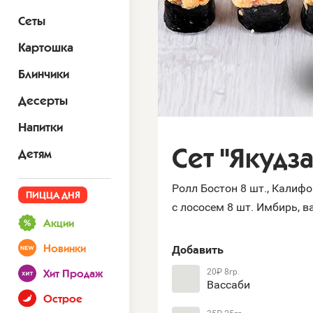
Сеты
Картошка
Блинчики
Десерты
Напитки
Сет "Якудза
Детям
Ролл Бостон 8 шт., Калиф
ПИЦЦА ДНЯ
с лососем 8 шт. Имбирь, в
Акции
Добавить
Новинки
20₽
8гр.
Хит Продаж
Вассаби
Острое