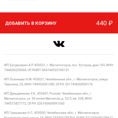
440
₽
ДОБАВИТЬ В КОРЗИНУ
ИП Багдасарян А.Р 455021, г. Магнитогорск, пос. Хуторки, дом 143, ИНН
744600235454, ОГРНИП 304744535700131
ИП Пьянкова Н.М. 455021, Челябинская обл., г. Магнитогорск, улица
Тевосяна, 25, ИНН 744503061280, ОГРН 321745600000176
ИП Деньденкова У.А., 455047, Россия, Челябинская обл., г.
Магнитогорск, ул. 50-летия Магнитки, д. 52/2, кв. 238, ИНН
744515427772, ОГРН 326745600091560
ИП Гришакова Н.С. 455000, Челябинская обл., г. Магнитогорск,
Комсомольская улица, 14, ИНН 744405758764, ОГРН 321745600139611