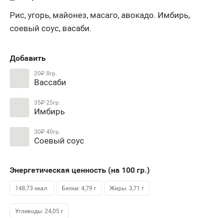
Рис, угорь, майонез, масаго, авокадо. Имбирь,
соевый соус, васаби.
Добавить
20₽
8гр.
Вассаби
35₽
25гр.
Имбирь
30₽
40гр.
Соевый соус
Энергетическая ценность (на 100
гр.
)
148,73 ккал.
Белки: 4,79 г
Жиры: 3,71 г
Углеводы: 24,05 г