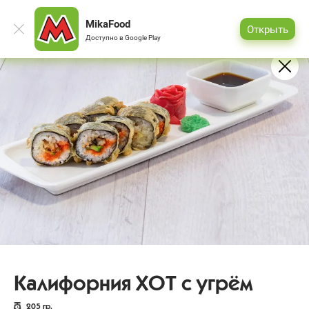
MikaFood
Открыть
Доступно в
Google Play
Калифорния ХОТ с угрём
205
гр.