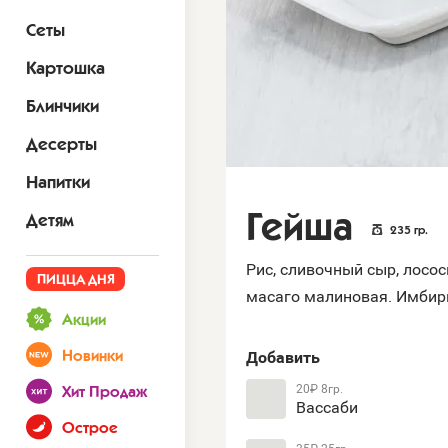
Сеты
Картошка
Блинчики
Десерты
Напитки
Гейша
Детям
235
гр.
Рис, сливочный сыр, лосос
ПИЦЦА ДНЯ
масаго малиновая. Имбирь,
Акции
Добавить
Новинки
20₽
8гр.
Хит Продаж
Вассаби
Острое