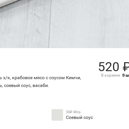
520
В корзине
0
ш
ь х/к, крабовое мясо с соусом Кимчи,
 соевый соус, васаби.
30₽
40гр.
Соевый соус