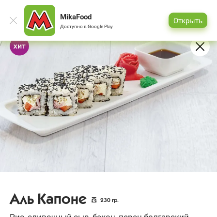
MikaFood
Открыть
Доступно в
Google Play
Аль Капоне
230
гр.
Рис, сливочный сыр, бекон, перец болгарский,