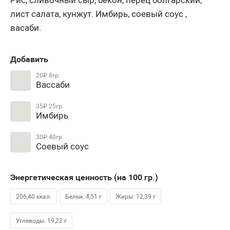
лист салата, кунжут. Имбирь, соевый соус ,
васаби.
Добавить
20₽
8гр.
Вассаби
35₽
25гр.
Имбирь
30₽
40гр.
Соевый соус
Энергетическая ценность (на 100
гр.
)
206,40 ккал.
Белки: 4,51 г
Жиры: 12,39 г
Углеводы: 19,22 г