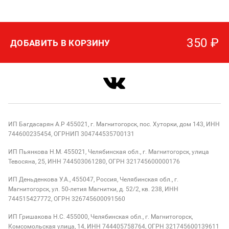
350
₽
ДОБАВИТЬ В КОРЗИНУ
ИП Багдасарян А.Р 455021, г. Магнитогорск, пос. Хуторки, дом 143, ИНН
744600235454, ОГРНИП 304744535700131
ИП Пьянкова Н.М. 455021, Челябинская обл., г. Магнитогорск, улица
Тевосяна, 25, ИНН 744503061280, ОГРН 321745600000176
ИП Деньденкова У.А., 455047, Россия, Челябинская обл., г.
Магнитогорск, ул. 50-летия Магнитки, д. 52/2, кв. 238, ИНН
744515427772, ОГРН 326745600091560
ИП Гришакова Н.С. 455000, Челябинская обл., г. Магнитогорск,
Комсомольская улица, 14, ИНН 744405758764, ОГРН 321745600139611