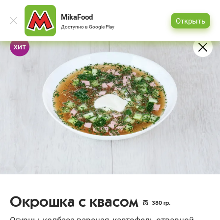
MikaFood
Открыть
Доступно в
Google Play
Окрошка с квасом
380
гр.
Огурцы, колбаса вареная, картофель отварной,