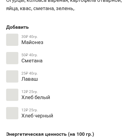
яйца, квас, сметана, зелень,.
Добавить
30₽
40гр.
Майонез
50₽
40гр.
Сметана
25₽
40гр.
Лаваш
12₽
25гр.
Хлеб белый
12₽
25гр.
Хлеб черный
Энергетическая ценность (на 100
гр.
)