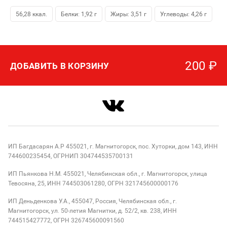
56,28 ккал.
Белки: 1,92 г
Жиры: 3,51 г
Углеводы: 4,26 г
200
₽
ДОБАВИТЬ В КОРЗИНУ
ИП Багдасарян А.Р 455021, г. Магнитогорск, пос. Хуторки, дом 143, ИНН
744600235454, ОГРНИП 304744535700131
ИП Пьянкова Н.М. 455021, Челябинская обл., г. Магнитогорск, улица
Тевосяна, 25, ИНН 744503061280, ОГРН 321745600000176
ИП Деньденкова У.А., 455047, Россия, Челябинская обл., г.
Магнитогорск, ул. 50-летия Магнитки, д. 52/2, кв. 238, ИНН
744515427772, ОГРН 326745600091560