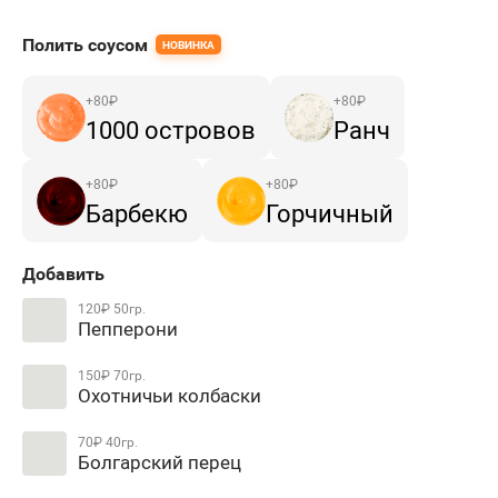
Полить соусом
НОВИНКА
+
80
₽
+
80
₽
1000 островов
Ранч
+
80
₽
+
80
₽
Барбекю
Горчичный
Добавить
120₽
50гр.
Пепперони
150₽
70гр.
Охотничьи колбаски
70₽
40гр.
Болгарский перец