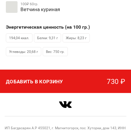
100₽
60гр.
Ветчина куриная
Энергетическая ценность (на 100
гр.
)
194,04 ккал.
Белки: 9,31 г
Жиры: 8,23 г
Углеводы: 20,68 г
Вес:
750
гр.
730
₽
ДОБАВИТЬ В КОРЗИНУ
ИП Багдасарян А.Р 455021, г. Магнитогорск, пос. Хуторки, дом 143, ИНН