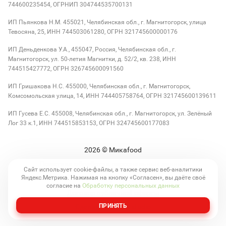
744600235454, ОГРНИП 304744535700131
ИП Пьянкова Н.М. 455021, Челябинская обл., г. Магнитогорск, улица
Тевосяна, 25, ИНН 744503061280, ОГРН 321745600000176
ИП Деньденкова У.А., 455047, Россия, Челябинская обл., г.
Магнитогорск, ул. 50-летия Магнитки, д. 52/2, кв. 238, ИНН
744515427772, ОГРН 326745600091560
ИП Гришакова Н.С. 455000, Челябинская обл., г. Магнитогорск,
Комсомольская улица, 14, ИНН 744405758764, ОГРН 321745600139611
ИП Гусева Е.С. 455008, Челябинская обл., г. Магнитогорск, ул. Зелёный
Лог 33 к.1, ИНН 744515853153, ОГРН 324745600177083
2026
© Микаfood
Политика обработки персональных данных
Сайт использует cookie-файлы, а также сервис веб-аналитики
Яндекс.Метрика. Нажимая на кнопку «Согласен», вы даёте своё
Согласие на обработку персональных данных
согласие на
Обработку персональных данных
Договор публичной оферты
ПРИНЯТЬ
Сделано в kolibri.studio