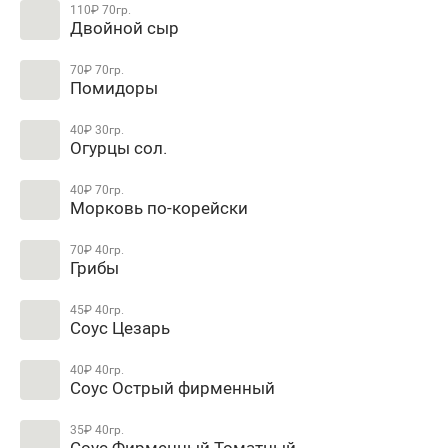
110₽
70гр.
Двойной сыр
70₽
70гр.
Помидоры
40₽
30гр.
Огурцы сол.
40₽
70гр.
Морковь по-корейски
70₽
40гр.
Грибы
45₽
40гр.
Соус Цезарь
40₽
40гр.
Соус Острый фирменный
35₽
40гр.
Соус Фирменный Томатный