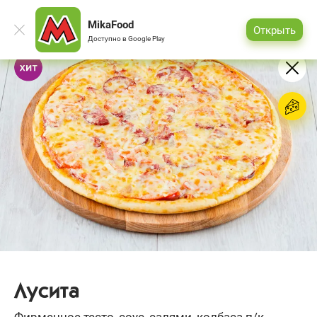
MikaFood
Открыть
Доступно в
Google Play
Лусита
Фирменное тесто, соус, салями, колбаса п/к,