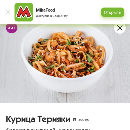
MikaFood
Открыть
Доступно в
Google Play
Курица Терияки
300
гр.
Филе грудки куриной, цукини, перец