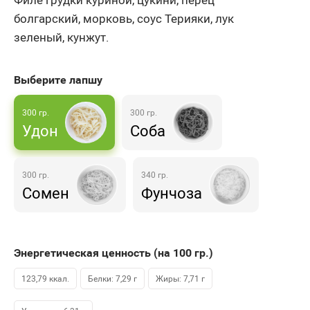
болгарский, морковь, соус Терияки, лук
зеленый, кунжут.
Выберите
лапшу
300 гр.
300 гр.
Удон
Соба
300 гр.
340 гр.
Сомен
Фунчоза
Энергетическая ценность (на 100
гр.
)
123,79 ккал.
Белки: 7,29 г
Жиры: 7,71 г