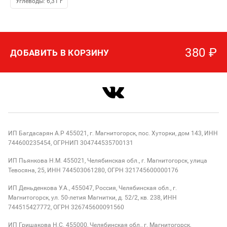
Углеводы: 6,31 г
380
₽
ДОБАВИТЬ В КОРЗИНУ
ИП Багдасарян А.Р 455021, г. Магнитогорск, пос. Хуторки, дом 143, ИНН
744600235454, ОГРНИП 304744535700131
ИП Пьянкова Н.М. 455021, Челябинская обл., г. Магнитогорск, улица
Тевосяна, 25, ИНН 744503061280, ОГРН 321745600000176
ИП Деньденкова У.А., 455047, Россия, Челябинская обл., г.
Магнитогорск, ул. 50-летия Магнитки, д. 52/2, кв. 238, ИНН
744515427772, ОГРН 326745600091560
ИП Гришакова Н.С. 455000, Челябинская обл., г. Магнитогорск,