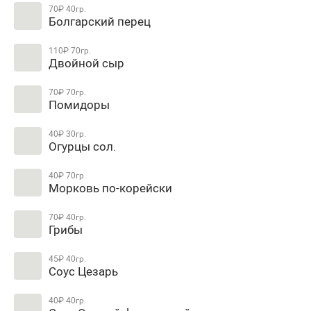
70₽
40гр.
Болгарский перец
110₽
70гр.
Двойной сыр
70₽
70гр.
Помидоры
40₽
30гр.
Огурцы сол.
40₽
70гр.
Морковь по-корейски
70₽
40гр.
Грибы
45₽
40гр.
Соус Цезарь
40₽
40гр.