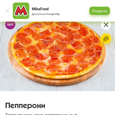
MikaFood
Открыть
Доступно в
Google Play
Пепперони
Тесто тонкое, соус, пепперони, сыр.