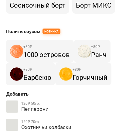
Сосисочный борт
Борт МИКС
Полить соусом
НОВИНКА
+
80
₽
+
80
₽
1000 островов
Ранч
+
80
₽
+
80
₽
Барбекю
Горчичный
Добавить
120₽
50гр.
Пепперони
150₽
70гр.
Охотничьи колбаски