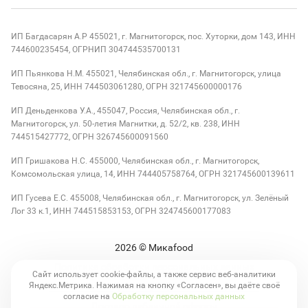
ИП Багдасарян А.Р 455021, г. Магнитогорск, пос. Хуторки, дом 143, ИНН
744600235454, ОГРНИП 304744535700131
ИП Пьянкова Н.М. 455021, Челябинская обл., г. Магнитогорск, улица
Тевосяна, 25, ИНН 744503061280, ОГРН 321745600000176
ИП Деньденкова У.А., 455047, Россия, Челябинская обл., г.
Магнитогорск, ул. 50-летия Магнитки, д. 52/2, кв. 238, ИНН
744515427772, ОГРН 326745600091560
ИП Гришакова Н.С. 455000, Челябинская обл., г. Магнитогорск,
Комсомольская улица, 14, ИНН 744405758764, ОГРН 321745600139611
ИП Гусева Е.С. 455008, Челябинская обл., г. Магнитогорск, ул. Зелёный
Лог 33 к.1, ИНН 744515853153, ОГРН 324745600177083
2026
© Микаfood
Политика обработки персональных данных
Сайт использует cookie-файлы, а также сервис веб-аналитики
Яндекс.Метрика. Нажимая на кнопку «Согласен», вы даёте своё
Согласие на обработку персональных данных
согласие на
Обработку персональных данных
Договор публичной оферты