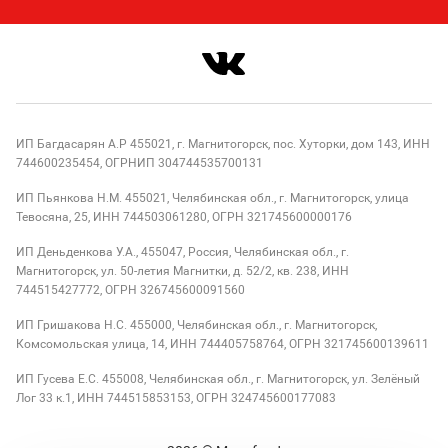
ИП Багдасарян А.Р 455021, г. Магнитогорск, пос. Хуторки, дом 143, ИНН
744600235454, ОГРНИП 304744535700131
ИП Пьянкова Н.М. 455021, Челябинская обл., г. Магнитогорск, улица
Тевосяна, 25, ИНН 744503061280, ОГРН 321745600000176
ИП Деньденкова У.А., 455047, Россия, Челябинская обл., г.
Магнитогорск, ул. 50-летия Магнитки, д. 52/2, кв. 238, ИНН
744515427772, ОГРН 326745600091560
ИП Гришакова Н.С. 455000, Челябинская обл., г. Магнитогорск,
Комсомольская улица, 14, ИНН 744405758764, ОГРН 321745600139611
ИП Гусева Е.С. 455008, Челябинская обл., г. Магнитогорск, ул. Зелёный
Лог 33 к.1, ИНН 744515853153, ОГРН 324745600177083