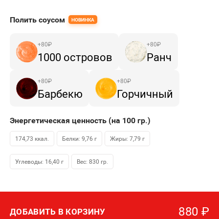
Полить соусом
НОВИНКА
+
80
₽
+
80
₽
1000 островов
Ранч
+
80
₽
+
80
₽
Барбекю
Горчичный
Энергетическая ценность (на 100
гр.
)
174,73 ккал.
Белки: 9,76 г
Жиры: 7,79 г
Углеводы: 16,40 г
Вес:
830
гр.
880
₽
ДОБАВИТЬ В КОРЗИНУ