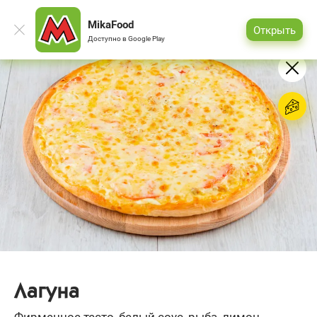
MikaFood
Открыть
Доступно в
Google Play
Лагуна
Фирменное тесто, белый соус, рыба, лимон,