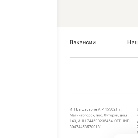
Вакансии
Наш
ИП Багдасарян А.Р 455021, г.
Магнитогорск, пос. Хуторки, дом
143, ИНН 744600235454, ОГРНИП
304744535700131