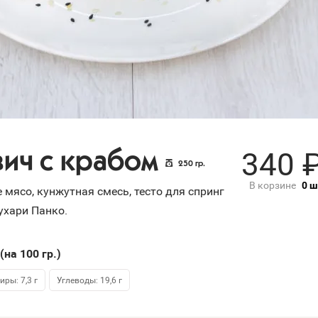
340
ич с крабом
250
гр.
В корзине
0
ш
е мясо, кунжутная смесь, тесто для спринг
сухари Панко.
(на 100
гр.
)
иры: 7,3 г
Углеводы: 19,6 г