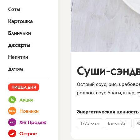
Сеты
Картошка
Блинчики
Десерты
Напитки
Суши-сэндв
Детям
Острый соус, рис, крабово
ПИЦЦА ДНЯ
роллов, соус Унаги, кляр, 
Акции
Энергетическая ценность 
Новинки
Хит Продаж
177,3 ккал.
Белки: 8,2 г
Ж
Острое