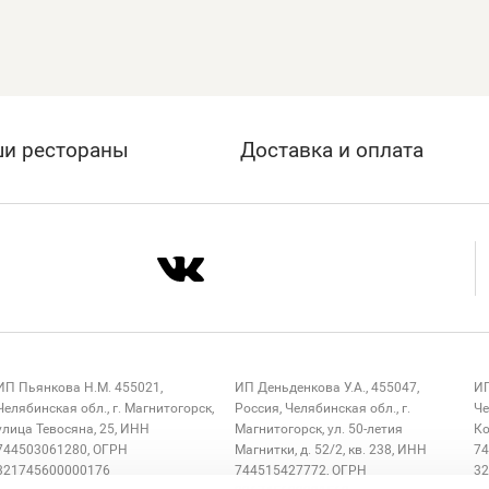
и рестораны
Доставка и оплата
ИП Пьянкова Н.М. 455021,
ИП Деньденкова У.А., 455047,
ИП
Челябинская обл., г. Магнитогорск,
Россия, Челябинская обл., г.
Че
улица Тевосяна, 25, ИНН
Магнитогорск, ул. 50-летия
Ко
744503061280, ОГРН
Магнитки, д. 52/2, кв. 238, ИНН
74
321745600000176
744515427772, ОГРН
32