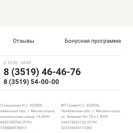
Отзывы
Бонусная программа
С 10:30 - 24:00
8 (3519) 46-46-76
8 (3519) 54-00-00
 Гришакова Н.С. 455000,
ИП Гусева Е.С. 455008,
лябинская обл., г. Магнитогорск,
Челябинская обл., г. Магнитогорск,
мсомольская улица, 14, ИНН
ул. Зелёный Лог 33 к.1, ИНН
4405758764, ОГРН
744515853153, ОГРН
1745600139611
324745600177083