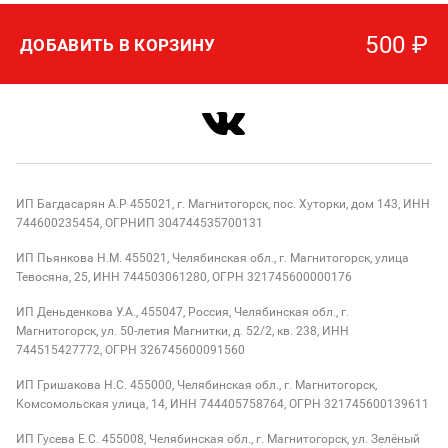
500
₽
ДОБАВИТЬ В КОРЗИНУ
ИП Багдасарян А.Р 455021, г. Магнитогорск, пос. Хуторки, дом 143, ИНН
744600235454, ОГРНИП 304744535700131
ИП Пьянкова Н.М. 455021, Челябинская обл., г. Магнитогорск, улица
Тевосяна, 25, ИНН 744503061280, ОГРН 321745600000176
ИП Деньденкова У.А., 455047, Россия, Челябинская обл., г.
Магнитогорск, ул. 50-летия Магнитки, д. 52/2, кв. 238, ИНН
744515427772, ОГРН 326745600091560
ИП Гришакова Н.С. 455000, Челябинская обл., г. Магнитогорск,
Комсомольская улица, 14, ИНН 744405758764, ОГРН 321745600139611
ИП Гусева Е.С. 455008, Челябинская обл., г. Магнитогорск, ул. Зелёный