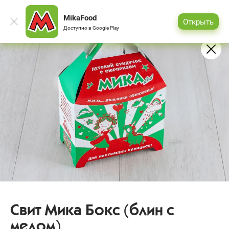
MikaFood
Открыть
Доступно в
Google Play
Свит Мика Бокс (блин с
медом)