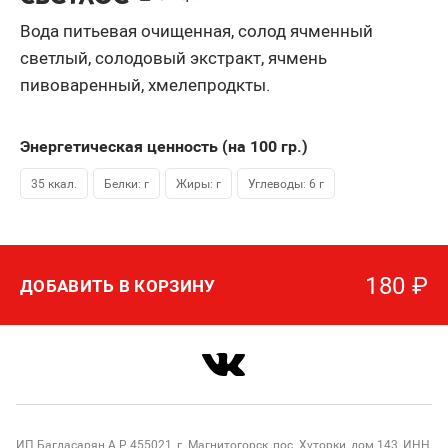
Вода питьевая очищенная, солод ячменный
светлый, солодовый экстракт, ячмень
пивоваренный, хмелепродкты.
Энергетическая ценность (на 100
гр.
)
35 ккал.
Белки: г
Жиры: г
Углеводы: 6 г
180
₽
ДОБАВИТЬ В КОРЗИНУ
ИП Багдасарян А.Р 455021, г. Магнитогорск, пос. Хуторки, дом 143, ИНН