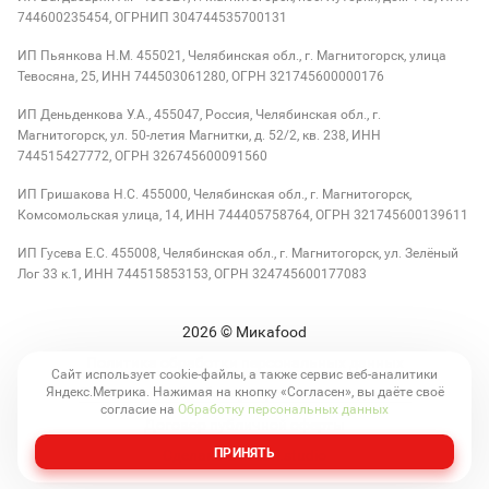
744600235454, ОГРНИП 304744535700131
ИП Пьянкова Н.М. 455021, Челябинская обл., г. Магнитогорск, улица
Тевосяна, 25, ИНН 744503061280, ОГРН 321745600000176
ИП Деньденкова У.А., 455047, Россия, Челябинская обл., г.
Магнитогорск, ул. 50-летия Магнитки, д. 52/2, кв. 238, ИНН
744515427772, ОГРН 326745600091560
ИП Гришакова Н.С. 455000, Челябинская обл., г. Магнитогорск,
Комсомольская улица, 14, ИНН 744405758764, ОГРН 321745600139611
ИП Гусева Е.С. 455008, Челябинская обл., г. Магнитогорск, ул. Зелёный
Лог 33 к.1, ИНН 744515853153, ОГРН 324745600177083
2026
© Микаfood
Политика обработки персональных данных
Сайт использует cookie-файлы, а также сервис веб-аналитики
Яндекс.Метрика. Нажимая на кнопку «Согласен», вы даёте своё
Согласие на обработку персональных данных
согласие на
Обработку персональных данных
Договор публичной оферты
ПРИНЯТЬ
Сделано в kolibri.studio