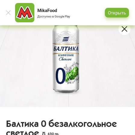
MikaFood
Открыть
Доступно в
Google Play
Балтика 0 безалкогольное
светлое
450
гр.