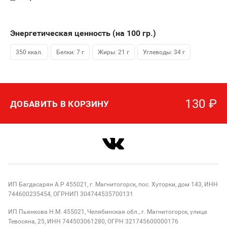
Энергетическая ценность (на 100
гр.
)
350 ккал.
Белки: 7 г
Жиры: 21 г
Углеводы: 34 г
130
₽
ДОБАВИТЬ В КОРЗИНУ
ИП Багдасарян А.Р 455021, г. Магнитогорск, пос. Хуторки, дом 143, ИНН
744600235454, ОГРНИП 304744535700131
ИП Пьянкова Н.М. 455021, Челябинская обл., г. Магнитогорск, улица
Тевосяна, 25, ИНН 744503061280, ОГРН 321745600000176