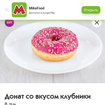
MikaFood
Открыть
Доступно в
Google Play
Донат со вкусом клубники
70
гр.