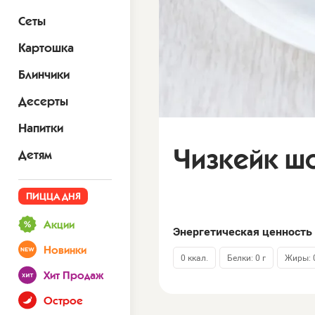
Сеты
Картошка
Блинчики
Десерты
Напитки
Чизкейк ш
Детям
ПИЦЦА ДНЯ
Акции
Энергетическая ценность 
Новинки
0 ккал.
Белки: 0 г
Жиры: 0
Хит Продаж
Острое