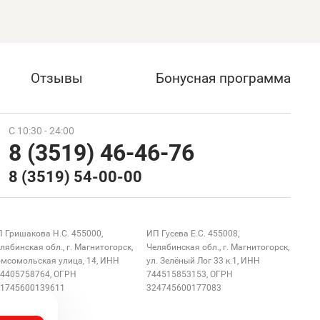
Отзывы
Бонусная программа
С 10:30 - 24:00
8 (3519) 46-46-76
8 (3519) 54-00-00
 Гришакова Н.С. 455000,
ИП Гусева Е.С. 455008,
лябинская обл., г. Магнитогорск,
Челябинская обл., г. Магнитогорск,
мсомольская улица, 14, ИНН
ул. Зелёный Лог 33 к.1, ИНН
4405758764, ОГРН
744515853153, ОГРН
1745600139611
324745600177083