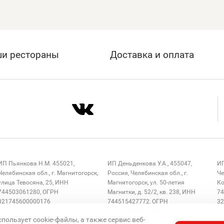
и рестораны
Доставка и оплата
ИП Пьянкова Н.М. 455021,
ИП Деньденкова У.А., 455047,
ИП
Челябинская обл., г. Магнитогорск,
Россия, Челябинская обл., г.
Че
улица Тевосяна, 25, ИНН
Магнитогорск, ул. 50-летия
Ко
744503061280, ОГРН
Магнитки, д. 52/2, кв. 238, ИНН
74
321745600000176
744515427772, ОГРН
32
326745600091560
спользует cookie-файлы, а также сервис веб-