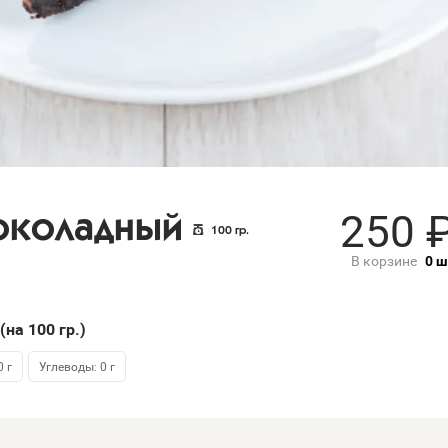
250
околадный
100
гр.
В корзине
0
ш
(на 100
гр.
)
 г
Углеводы: 0 г