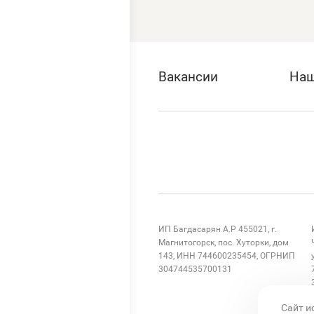
Вакансии
Наш
ИП Багдасарян А.Р 455021, г.
Магнитогорск, пос. Хуторки, дом
143, ИНН 744600235454, ОГРНИП
304744535700131
Сайт и