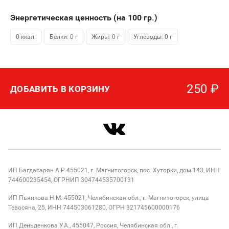
Энергетическая ценность (на 100
гр.
)
0 ккал.
Белки: 0 г
Жиры: 0 г
Углеводы: 0 г
250
₽
ДОБАВИТЬ В КОРЗИНУ
ИП Багдасарян А.Р 455021, г. Магнитогорск, пос. Хуторки, дом 143, ИНН
744600235454, ОГРНИП 304744535700131
ИП Пьянкова Н.М. 455021, Челябинская обл., г. Магнитогорск, улица
Тевосяна, 25, ИНН 744503061280, ОГРН 321745600000176
ИП Деньденкова У.А., 455047, Россия, Челябинская обл., г.