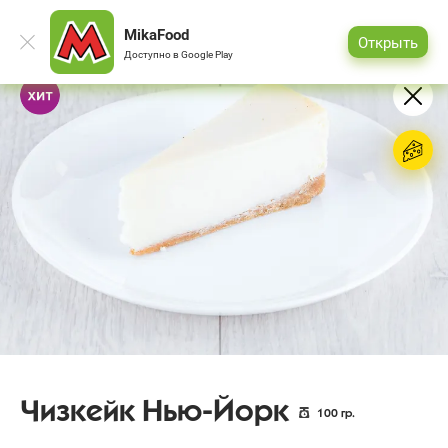
MikaFood
Открыть
Доступно в
Google Play
Чизкейк Нью-Йорк
100
гр.